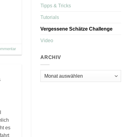
Tipps & Tricks
Tutorials
Vergessene Schätze Challenge
Video
Kommentar
ARCHIV
Archiv
“
l
mlich
ht es
fahrt