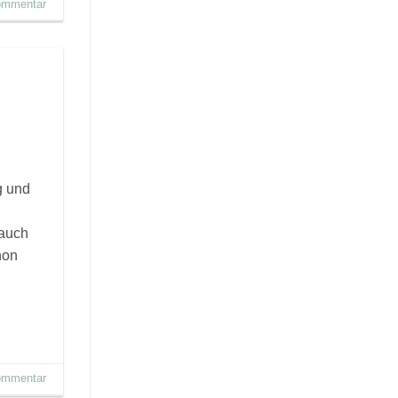
Kommentar
g und
 auch
hon
Kommentar