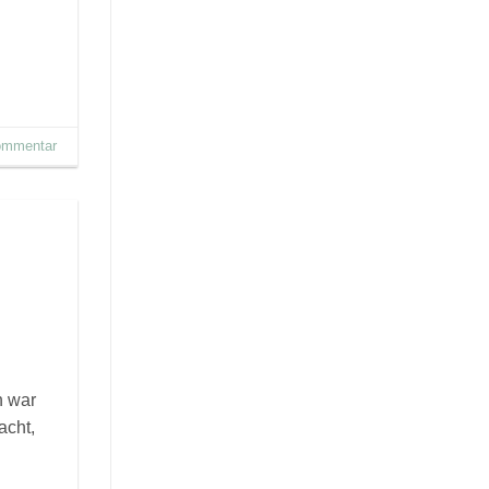
Kommentar
h war
acht,