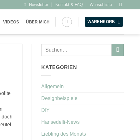
Newsletter
Kontakt & FAQ
Wunschliste
WARENKORB
VIDEOS
ÜBER MICH
KATEGORIEN
Allgemein
ollte
Designbeispiele
en
DIY
n doch
Hansedelli-News
beutel
Liebling des Monats