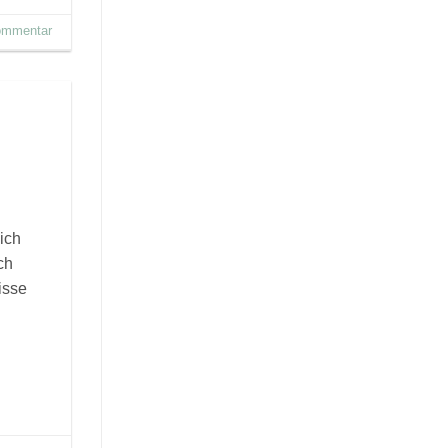
Kommentar
ich
ch
isse