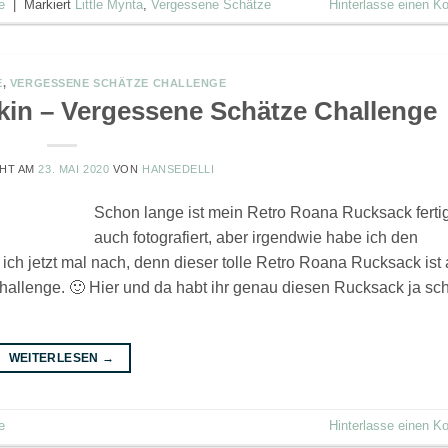
e
|
Markiert
Little Mynta
,
Vergessene Schätze
Hinterlasse einen 
E
,
VERGESSENE SCHÄTZE CHALLENGE
kin – Vergessene Schätze Challenge
CHT AM
23. MAI 2020
VON
HANSEDELLI
Schon lange ist mein Retro Roana Rucksack ferti
auch fotografiert, aber irgendwie habe ich den
ch jetzt mal nach, denn dieser tolle Retro Roana Rucksack ist
allenge. 🙂 Hier und da habt ihr genau diesen Rucksack ja sc
WEITERLESEN
→
e
Hinterlasse einen 