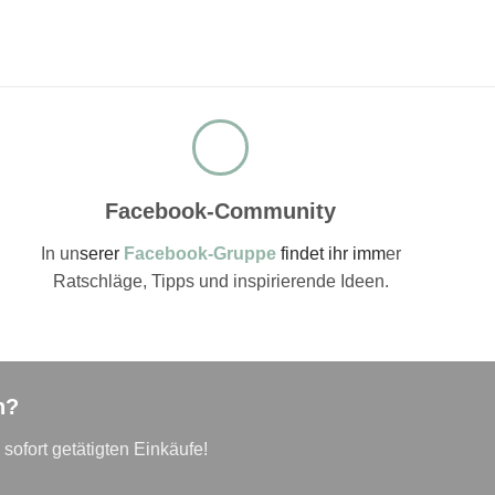
Facebook-Community
In un
serer
Facebook-Gruppe
findet ihr imm
er
Ratschläge, Tipps und inspirierende Ideen.
n?
 sofort getätigten Einkäufe!