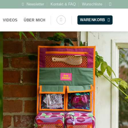
Newsletter
Kontakt & FAQ
Wunschliste
WARENKORB
VIDEOS
ÜBER MICH
TA
utel zum
n
K