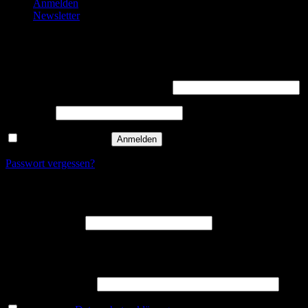
Anmelden
Newsletter
Anmelden
Erforderlich
Benutzername oder E-Mail-Adresse
*
Erforderlich
Passwort
*
Angemeldet bleiben
Anmelden
Passwort vergessen?
Registrieren
Erforderlich
E-Mail-Adresse
*
Ein Link zum Erstellen eines neuen Passworts wird an deine E-
Mail-Adresse gesendet.
5 + 3 = ? (Required)