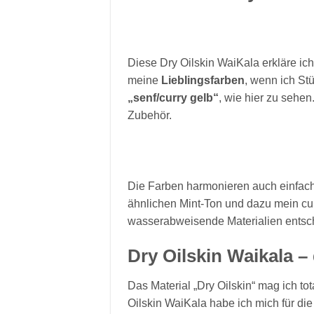
Diese Dry Oilskin WaiKala erkläre i
meine
Lieblingsfarben
, wenn ich St
„senf/curry gelb“
, wie hier zu sehe
Zubehör.
Die Farben harmonieren auch einfach to
ähnlichen Mint-Ton und dazu mein cur
wasserabweisende Materialien entsc
Dry Oilskin Waikala – 
Das Material „Dry Oilskin“ mag ich tota
Oilskin WaiKala habe ich mich für di