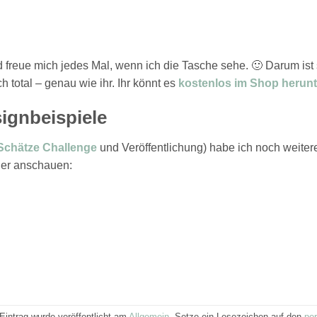
d freue mich jedes Mal, wenn ich die Tasche sehe. 🙂 Darum ist
 total – genau wie ihr. Ihr könnt es
kostenlos im Shop herunt
ignbeispiele
Schätze Challenge
und Veröffentlichung) habe ich noch weiter
hier anschauen:
Eintrag wurde veröffentlicht am
Allgemein
. Setze ein Lesezeichen auf den
pe