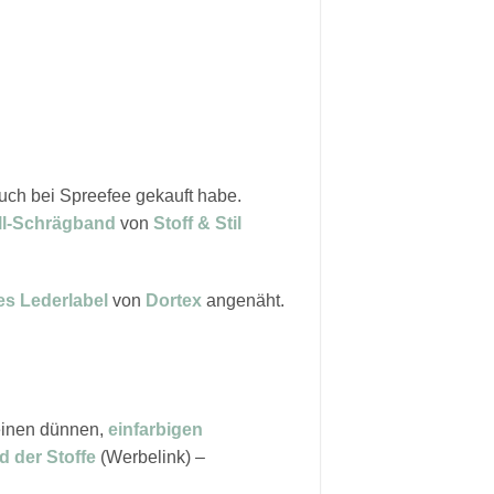
uch bei Spreefee gekauft habe.
ll-Schrägband
von
Stoff & Stil
es Lederlabel
von
Dortex
angenäht.
 einen dünnen,
einfarbigen
 der Stoffe
(Werbelink) –