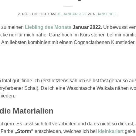
VERÖFFENTLICHT AM
31. JANUAR 2022
VON
HANSEDELLI
ch zu meinen
Liebling des Monats
Januar 2022
. Unbewusst verw
ücke nur für mich nähe. Ganz hoch im Kurs stehen bei mir näml
n. Am liebsten kombiniert mit einem Cognacfarbenen Kunstleder
tal gut, finde ich (erst letztens sah ich selbst fast genauso au
ryfarbener Schal). Da ich eine Waschtasche Waikala nähen woll
hieden.
die Materialien
l gern. Es lässt sich toll verarbeiten und da es nicht so dick is
e Farbe
„Storm“
entschieden, welches ich bei
kleinkariert
gekau