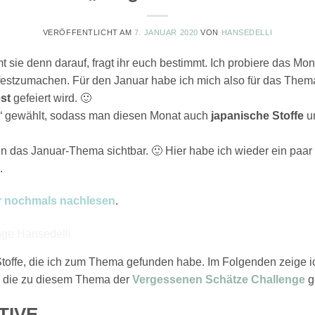
VERÖFFENTLICHT AM
7. JANUAR 2020
VON
HANSEDELLI
 sie denn darauf, fragt ihr euch bestimmt. Ich probiere das Mo
festzumachen. Für den Januar habe ich mich also für das Them
st
gefeiert wird. 🙂
“ gewählt, sodass man diesen Monat auch
japanische Stoffe
u
un das Januar-Thema sichtbar. 🙂 Hier habe ich wieder ein paar 
.
r nochmals nachlesen
.
 Stoffe, die ich zum Thema gefunden habe. Im Folgenden zeige 
, die zu diesem Thema der
Vergessenen Schätze Challenge
g
TIVE