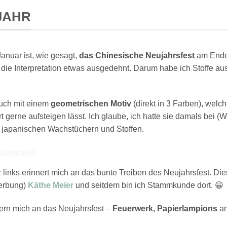
JAHR
anuar ist, wie gesagt,
das Chinesische Neujahrsfest
am Ende 
e die Interpretation etwas ausgedehnt. Darum habe ich Stoffe a
uch mit einem
geometrischen Motiv
(direkt in 3 Farben), welc
rt gerne aufsteigen lässt. Ich glaube, ich hatte sie damals bei 
 japanischen Wachstüchern und Stoffen.
links erinnert mich an das bunte Treiben des Neujahrsfest. D
Werbung)
Käthe Meier
und seitdem bin ich Stammkunde dort. 😀
nnern mich an das Neujahrsfest –
Feuerwerk, Papierlampions
an