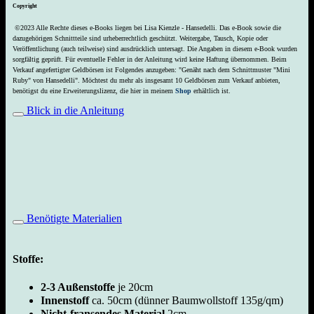
Copyright
©2023 Alle Rechte dieses e-Books liegen bei Lisa Kienzle - Hansedelli. Das e-Book sowie die
dazugehörigen Schnittteile sind urheberrechtlich geschützt. Weitergabe, Tausch, Kopie oder
Veröffentlichung (auch teilweise) sind ausdrücklich untersagt. Die Angaben in diesem e-Book wurden
sorgfältig geprüft. Für eventuelle Fehler in der Anleitung wird keine Haftung übernommen. Beim
Verkauf angefertigter Geldbörsen ist Folgendes anzugeben: "Genäht nach dem Schnittmuster "Mini
Ruby" von Hansedelli". Möchtest du mehr als insgesamt 10 Geldbörsen zum Verkauf anbieten,
benötigst du eine Erweiterungslizenz, die hier in meinem
Shop
erhältlich ist.
Blick in die Anleitung
Benötigte Materialien
Stoffe:
2-3 Außenstoffe
je 20cm
Innenstoff
ca. 50cm (dünner Baumwollstoff 135g/qm)
Nicht-fransendes Material
2cm