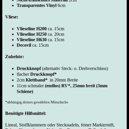
Transparentes Vinyl
6cm
Vliese:
Vlieseline H200
ca. 15cm
Vlieseline H250
ca. 20cm
Vlieseline H630
ca. 15cm
Decovil
ca. 15cm
Zubehör:
Druckknopf
(alternativ Steck- o. Drehverschluss)
flacher
Druckknopf*
2cm
Klettband*
in 20mm Breite
11cm schmaler
(endlos) RV*, 25mm breit (3mm
Schiene)
*abhängig deines gewählten Münzfachs
Benötigte Hilfsmittel:
Lineal, Stoffklammern oder Stecknadeln, feiner Markierstift,