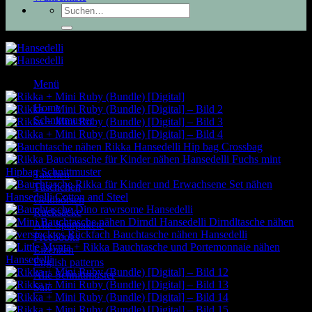
Suchen
nach:
Menü
Home
Schnittmuster
Taschen
Täschchen
Geldbörsen
Rucksäcke
Alle Sparpakete
Freebooks
Lizenzen
English patterns
Alle Schnittmuster
Sale