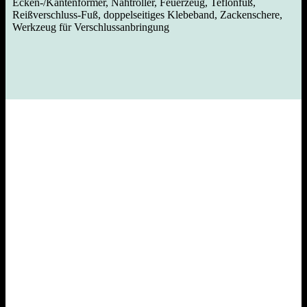
Ecken-/Kantenformer, Nahtroller, Feuerzeug, Teflonfuß,
Reißverschluss-Fuß, doppelseitiges Klebeband, Zackenschere,
Werkzeug für Verschlussanbringung