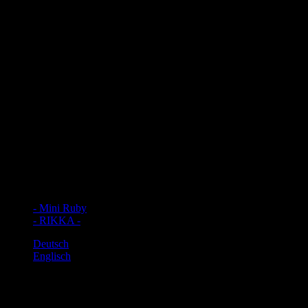
- Mini Ruby
- RIKKA -
Deutsch
Englisch
Diese Nähanleitung beinhaltet
mehr als 300 Fotos
, an denen ich dir
Schritt für Schritt zeige, wie du in
ca. 3-7 Stunden
die Geldbörse
Mini Ruby von Hansedelli nähen kannst. Anhand der sehr