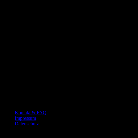
P
Kontakt & FAQ
Impressum
Datenschutz
Copyright 2026 ©
Hansedelli