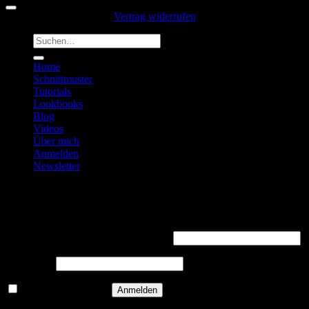
Vertrag widerrufen
Suchen
nach:
Home
Schnittmuster
Tutorials
Lookbooks
Blog
Videos
Über mich
Anmelden
Newsletter
Anmelden
Erforderlich
Benutzername oder E-Mail-Adresse
*
Erforderlich
Passwort
*
Angemeldet bleiben
Anmelden