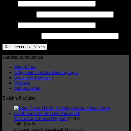
Name
*
E-Mail-Adresse
*
Website
5 + 3 = ? (Required)
Kundeninformationen
Mein Konto
Allgemeine Geschäftsbedingungen
Versand & Lieferung
Widerruf
Zahlungsarten
Beliebte Produkte
Tasche Little Foksa [Digital]
7,90
€
Inkl. MwSt.
Lieferzeit: keine Lieferzeit (z.B. Download)