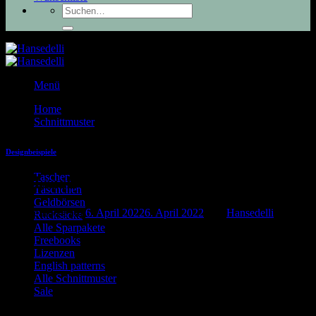
Suchen
nach:
Menü
Home
06
Schnittmuster
Apr.
Designbeispiele
Taschen
Rucksack Roana mit Mosaikblumen
Täschchen
Geldbörsen
Veröffentlicht am
6. April 2022
6. April 2022
von
Hansedelli
Rucksäcke
Alle Sparpakete
Freebooks
Lizenzen
English patterns
Alle Schnittmuster
Sale