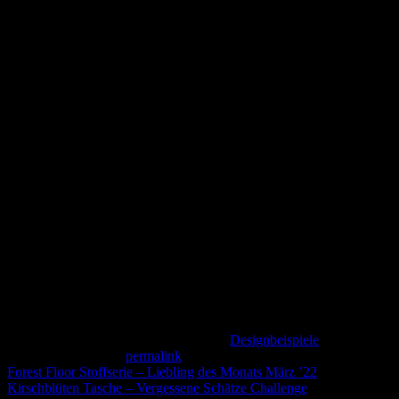
Neues Schnittmuster
VALLTA Kulturbeutel zum Aufhängen
Dieser Eintrag wurde veröffentlicht am
Designbeispiele
. Setze ein
Lesezeichen auf den
permalink
.
Forest Floor Stoffserie – Liebling des Monats März ’22
Kirschblüten Tasche – Vergessene Schätze Challenge