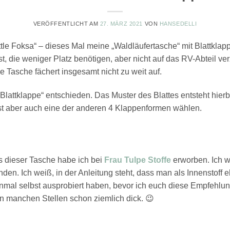
VERÖFFENTLICHT AM
27. MÄRZ 2021
VON
HANSEDELLI
tle Foksa“ – dieses Mal meine „Waldläufertasche“ mit Blattklappe
ist, die weniger Platz benötigen, aber nicht auf das RV-Abteil ve
e Tasche fächert insgesamt nicht zu weit auf.
Blattklappe“ entschieden. Das Muster des Blattes entsteht hier
nst aber auch eine der anderen 4 Klappenformen wählen.
s dieser Tasche habe ich bei
Frau Tulpe Stoffe
erworben. Ich wo
en. Ich weiß, in der Anleitung steht, dass man als Innenstoff
einmal selbst ausprobiert haben, bevor ich euch diese Empfehl
an manchen Stellen schon ziemlich dick. 😉