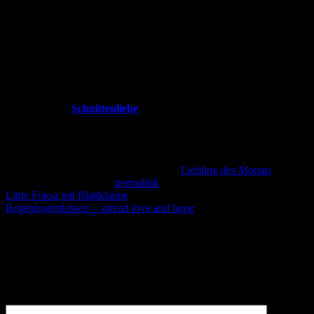
Habt ihr jetzt auch Lust auf mehr Ordnung im Näh-Chaos? Dann
schaut mal bei
Schnittenliebe
vorbei. Hier gibt es neben der
SEWorgaNiced Serie noch weiteres
Nähzubehör aus dem 3D-
Drucker
, wie z.B. einen Höhenausgleich oder individualisierbare
Auffangbehälter für verschiedene Overlock-Maschinen.
Dieser Eintrag wurde veröffentlicht am
Liebling des Monats
. Setze
ein Lesezeichen auf den
permalink
.
Little Foksa mit Blattklappe
Regenbogenkissen – spread love and hope
Schreibe einen Kommentar
Deine E-Mail-Adresse wird nicht veröffentlicht.
Erforderliche
Felder sind mit
*
markiert
Kommentar
*