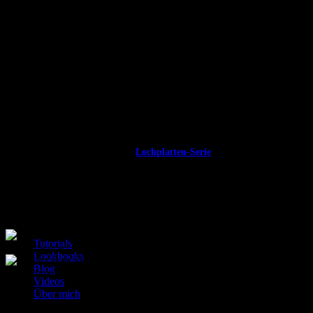
Stoffklammern
untergebracht. Diese bekommt ihr in diesem tollen
Türkis übrigens auch bei Schnittenliebe und sogar in zwei
verschiedenen Größen.
SEWorgaNiced – Nähzubehör aus dem 3D-
Drucker
Die kleinen Gadgets aus der SEWorgaNiced Serie kommen aus dem 3D-
Drucker und sind speziell an die
Lochplatten-Serie
vom Möbelschweden
angepasst, z.B für die Metallbehälter gibt es zwei verschiedene,
geometrische Aufsätze
, die fest auf dem Behälter sitzen. Hier kann man
Stifte, Scheren und Co. sortieren.
Englische Versionen
Patterns with English translation
Tutorials
Lookbooks
Blog
Videos
Über mich