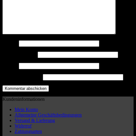
Name
*
E-Mail-Adresse
*
Website
5 + 3 = ? (Required)
Kundeninformationen
Mein Konto
Allgemeine Geschäftsbedingungen
Versand & Lieferung
Widerruf
Zahlungsarten