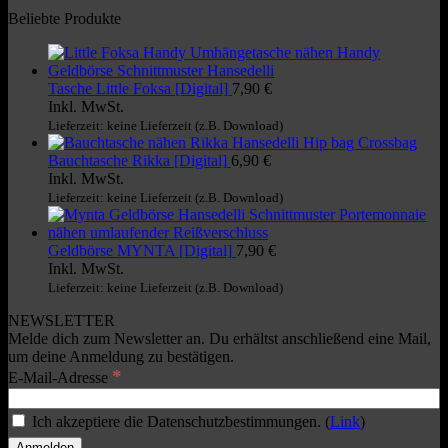
Beliebte Produkte
Tasche Little Foksa [Digital]
7,90
€
Inkl. MwSt.
Lieferzeit: keine Lieferzeit (z.B. Download)
Bauchtasche Rikka [Digital]
6,90
€
Inkl. MwSt.
Lieferzeit: keine Lieferzeit (z.B. Download)
Geldbörse MYNTA [Digital]
7,90
€
Inkl. MwSt.
Lieferzeit: keine Lieferzeit (z.B. Download)
NEWSLETTER
Melde dich zum Newsletter an. Du erhältst anschließend eine Mail,
um deine Anmeldung zu bestätigen.
*
E-Mail-Adresse
Ich akzeptiere die Datenschutzbestimmungen. (
Link
)