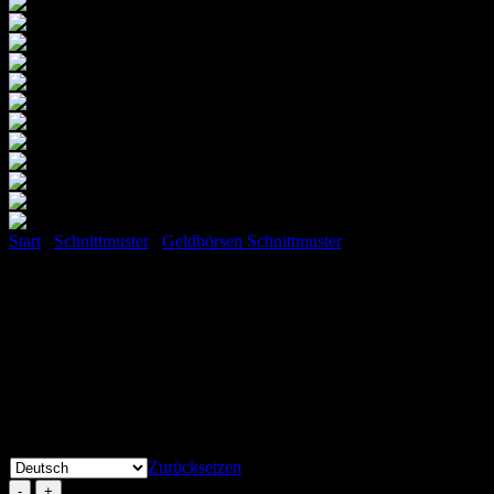
Start
/
Schnittmuster
/
Geldbörsen Schnittmuster
Geldbörse Mini Ruby
6,90
€
Inkl. MwSt.
Lieferzeit: keine Lieferzeit (z.B. Download)
Sprache*
Zurücksetzen
Geldbörse