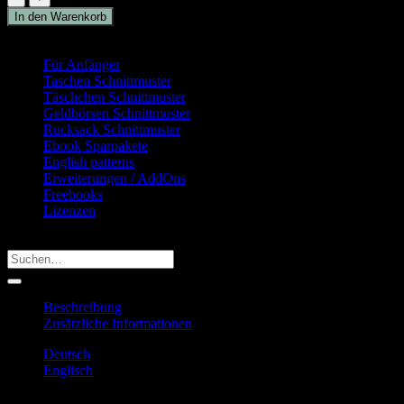
Mini
In den Warenkorb
Ruby
Produkt Kategorie
[Digital]
Menge
Für Anfänger
(16)
Taschen Schnittmuster
(23)
Täschchen Schnittmuster
(15)
Geldbörsen Schnittmuster
(27)
Rucksack Schnittmuster
(15)
Ebook Sparpakete
(26)
English patterns
(24)
Erweiterungen / AddOns
(5)
Freebooks
(4)
Lizenzen
(3)
Produkt suchen
Suchen
nach:
Beschreibung
Zusätzliche Informationen
Deutsch
Englisch
Diese Nähanleitung beinhaltet
mehr als 300 Fotos
, an denen ich dir