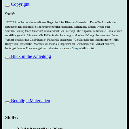
Copyright
Copyright
©2023 Alle Rechte dieses e-Books liegen bei Lisa Kienzle - Hansedelli. Das e-Book sowie die
dazugehörigen Schnittteile sind urheberrechtlich geschützt. Weitergabe, Tausch, Kopie oder
Veröffentlichung (auch teilweise) sind ausdrücklich untersagt. Die Angaben in diesem e-Book wurden
sorgfältig geprüft. Für eventuelle Fehler in der Anleitung wird keine Haftung übernommen. Beim
Verkauf angefertigter Geldbörsen ist Folgendes anzugeben: "Genäht nach dem Schnittmuster "Mini
Ruby" von Hansedelli". Möchtest du mehr als insgesamt 10 Geldbörsen zum Verkauf anbieten,
benötigst du eine Erweiterungslizenz, die hier in meinem
Shop
erhältlich ist.
Blick in die Anleitung
Benötigte Materialien
Stoffe: