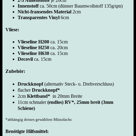
2-3 Außenstoffe
je 20cm
Innenstoff
ca. 50cm (dünner Baumwollstoff 135g/qm)
Nicht-fransendes Material
2cm
Transparentes Vinyl
6cm
Vliese:
Vlieseline H200
ca. 15cm
Vlieseline H250
ca. 20cm
Vlieseline H630
ca. 15cm
Decovil
ca. 15cm
Zubehör:
Druckknopf
(alternativ Steck- o. Drehverschluss)
flacher
Druckknopf*
2cm
Klettband*
in 20mm Breite
11cm schmaler
(endlos) RV*, 25mm breit (3mm
Schiene)
*abhängig deines gewählten Münzfachs
Benötigte Hilfsmittel: