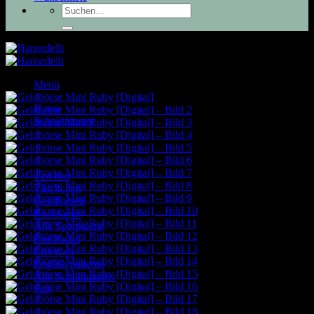
Suchen
nach:
Menü
Home
Schnittmuster
Taschen
Täschchen
Geldbörsen
Rucksäcke
Alle Sparpakete
Freebooks
Lizenzen
English patterns
Alle Schnittmuster
Sale