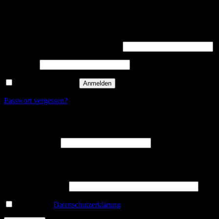
Anmelden
Erforderlich
Benutzername oder E-Mail-Adresse
*
Erforderlich
Passwort
*
Angemeldet bleiben
Anmelden
Passwort vergessen?
Registrieren
Erforderlich
E-Mail-Adresse
*
Ein Link zum Erstellen eines neuen Passworts wird an deine E-
Mail-Adresse gesendet.
5 + 3 = ? (Required)
Ich habe die
Datenschutzerklärung
gelesen und stimmte ihr zu.
*