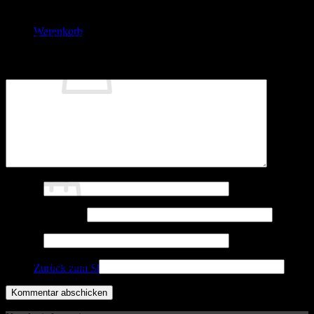
Schreibe einen Kommentar
Warenkorb
Deine E-Mail-Adresse wird nicht veröffentlicht.
Erforderliche
Felder sind mit
*
markiert
Kommentar
*
Es befinden sich keine Produkte im Warenkorb.
Zurück zum Shop
Warenkorb
Name
*
E-Mail-Adresse
*
Website
Es befinden sich keine Produkte im Warenkorb.
5 + 3 = ? (Required)
Zurück zum Shop