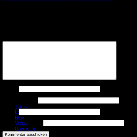
Schreibe einen Kommentar
Deine E-Mail-Adresse wird nicht veröffentlicht.
Erforderliche
Felder sind mit
*
markiert
Kommentar
*
Englische Versionen
Name
*
Patterns with English translation
E-Mail-Adresse
*
Tutorials
Website
Lookbooks
Blog
5 + 3 = ? (Required)
Videos
Über mich