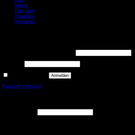
Videos
Über mich
Anmelden
Newsletter
Anmelden
Erforderlich
Benutzername oder E-Mail-Adresse
*
Erforderlich
Passwort
*
Angemeldet bleiben
Anmelden
Passwort vergessen?
Registrieren
Erforderlich
E-Mail-Adresse
*
Ein Link zum Erstellen eines neuen Passworts wird an deine E-
Mail-Adresse gesendet.