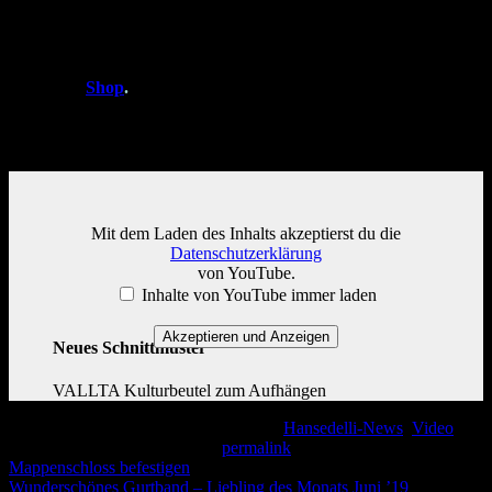
den Rucksack einmal in Verwendung und wie er befüllt wird, sehen
könnt.
Das Ebook inklusive aller drei Schnittmuster-Größen bekommt ihr
in meinem
Shop
.
Video-Vorstellung
Mit dem Laden des Inhalts akzeptierst du die
Datenschutzerklärung
von YouTube.
Inhalte von YouTube immer laden
Akzeptieren und Anzeigen
Neues Schnittmuster
VALLTA Kulturbeutel zum Aufhängen
Dieser Eintrag wurde veröffentlicht am
Hansedelli-News
,
Video
.
Setze ein Lesezeichen auf den
permalink
.
Mappenschloss befestigen
Wunderschönes Gurtband – Liebling des Monats Juni ’19