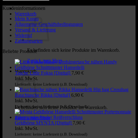
Kundeninformationen
Warenkorb
Mein Konto
Allgemeine Geschäftsbedingungen
Versand & Lieferung
Widerruf
Zahlungsarten
Es befinden sich keine Produkte im Warenkorb.
Beliebte Produkte
Zurück zum Shop
Warenkorb
Tasche Little Foksa [Digital]
7,90
€
Inkl. MwSt.
Lieferzeit: keine Lieferzeit (z.B. Download)
Bauchtasche Rikka [Digital]
6,90
€
Inkl. MwSt.
Lieferzeit: keine Lieferzeit (z.B. Download)
Es befinden sich keine Produkte im Warenkorb.
Zurück zum Shop
Geldbörse MYNTA [Digital]
7,90
€
Inkl. MwSt.
Lieferzeit: keine Lieferzeit (z.B. Download)