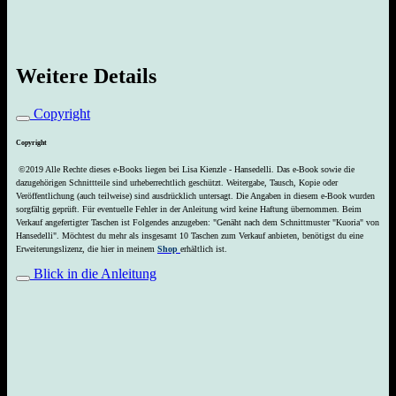
Weitere Details
Copyright
Copyright
©2019 Alle Rechte dieses e-Books liegen bei Lisa Kienzle - Hansedelli. Das e-Book sowie die
dazugehörigen Schnittteile sind urheberrechtlich geschützt. Weitergabe, Tausch, Kopie oder
Veröffentlichung (auch teilweise) sind ausdrücklich untersagt. Die Angaben in diesem e-Book wurden
sorgfältig geprüft. Für eventuelle Fehler in der Anleitung wird keine Haftung übernommen. Beim
Verkauf angefertigter Taschen ist Folgendes anzugeben: "Genäht nach dem Schnittmuster "Kuoria" von
Hansedelli". Möchtest du mehr als insgesamt 10 Taschen zum Verkauf anbieten, benötigst du eine
Erweiterungslizenz, die hier in meinem
Shop
erhältlich ist.
Blick in die Anleitung