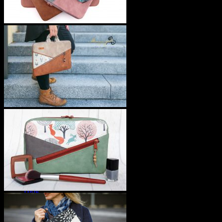
Englische Versionen
Patterns with English translation
Tutorials
Lookbooks
Blog
Videos
Über mich