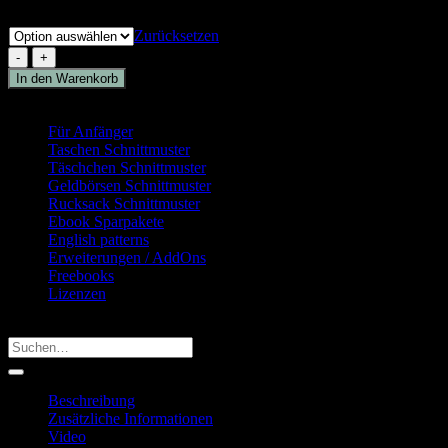
Sprache*
Zurücksetzen
Kuoria
Tasche
In den Warenkorb
in
Produkt Kategorie
5
Größen
Für Anfänger
(16)
(Basis
Taschen Schnittmuster
(23)
Ebook)
Täschchen Schnittmuster
(15)
[Digital]
Geldbörsen Schnittmuster
(27)
Menge
Rucksack Schnittmuster
(15)
Ebook Sparpakete
(26)
English patterns
(24)
Erweiterungen / AddOns
(5)
Freebooks
(4)
Lizenzen
(3)
Produkt suchen
Suchen
nach:
Beschreibung
Zusätzliche Informationen
Video