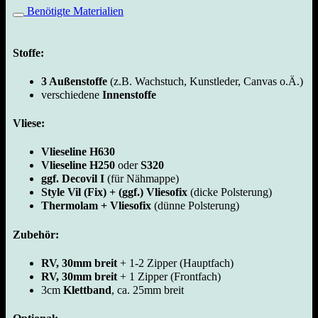
Benötigte Materialien
Stoffe:
3 Außenstoffe
(z.B. Wachstuch, Kunstleder, Canvas o.Ä.)
verschiedene
Innenstoffe
Vliese:
Vlieseline H630
Vlieseline H250
oder
S320
ggf. Decovil I
(für Nähmappe)
Style Vil (Fix)
+ (ggf.) Vliesofix
(dicke Polsterung)
Thermolam + Vliesofix
(dünne Polsterung)
Zubehör:
RV, 30mm breit
+ 1-2 Zipper (Hauptfach)
RV, 30mm breit
+ 1 Zipper (Frontfach)
3cm
Klettband
, ca. 25mm breit