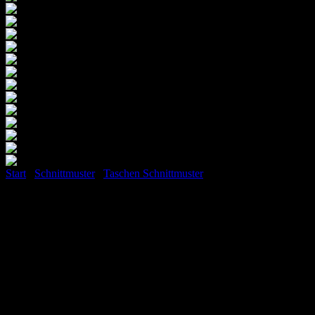
Start
/
Schnittmuster
/
Taschen Schnittmuster
Kuoria Tasche in 5 Größen
(Basis Ebook)
8,90
€
Inkl. MwSt.
Lieferzeit: keine Lieferzeit (z.B. Download)