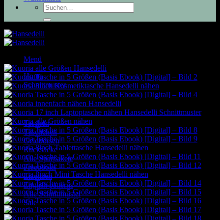
Suchen
nach:
Menü
Home
Schnittmuster
Taschen
Täschchen
Geldbörsen
Rucksäcke
Alle Sparpakete
Freebooks
Lizenzen
English patterns
Alle Schnittmuster
Sale