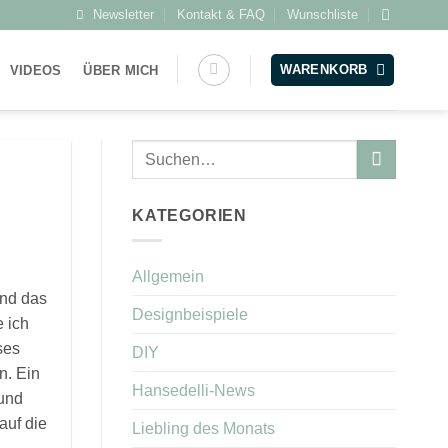
Newsletter
Kontakt & FAQ
Wunschliste
WARENKORB
VIDEOS
ÜBER MICH
KATEGORIEN
Allgemein
und das
Designbeispiele
 ich
ses
DIY
n. Ein
Hansedelli-News
 und
auf die
Liebling des Monats