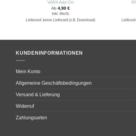
VARA Add-On
R
Ab
4,90
€
Inkl. MwSt.
Lieferzeit: keine Lieferzeit (z.B. Download)
Lieferzei
KUNDENINFORMATIONEN
Mein Konto
Allgemeine Geschäftsbedingungen
Versand & Lieferung
Widerruf
Zahlungsarten