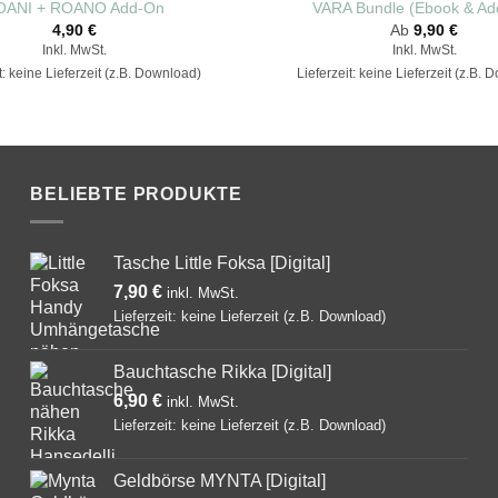
OANI + ROANO Add-On
VARA Bundle (Ebook & Ad
4,90
€
Ab
9,90
€
Inkl. MwSt.
Inkl. MwSt.
t: keine Lieferzeit (z.B. Download)
Lieferzeit: keine Lieferzeit (z.B.
BELIEBTE PRODUKTE
Tasche Little Foksa [Digital]
7,90
€
Lieferzeit: keine Lieferzeit (z.B. Download)
Bauchtasche Rikka [Digital]
6,90
€
Lieferzeit: keine Lieferzeit (z.B. Download)
Geldbörse MYNTA [Digital]