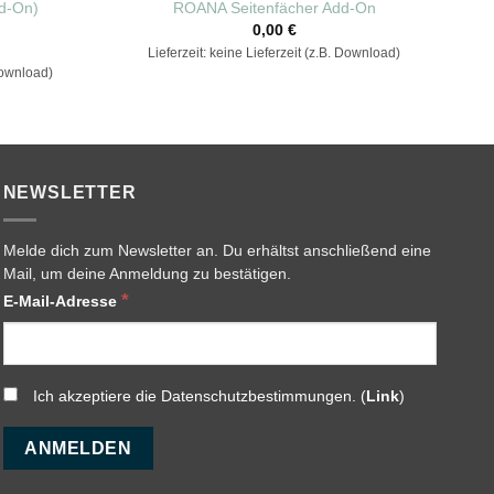
d-On)
ROANA Seitenfächer Add-On
0,00
€
Lieferzeit: keine Lieferzeit (z.B. Download)
 Download)
NEWSLETTER
Melde dich zum Newsletter an. Du erhältst anschließend eine
Mail, um deine Anmeldung zu bestätigen.
*
E-Mail-Adresse
Ich akzeptiere die Datenschutzbestimmungen. (
Link
)