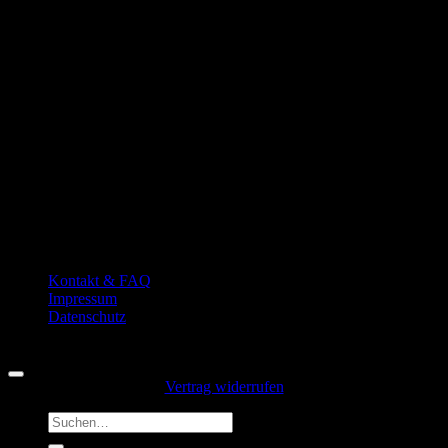
P
Kontakt & FAQ
Impressum
Datenschutz
Copyright 2026 ©
Hansedelli
Vertrag widerrufen
Suchen
nach: