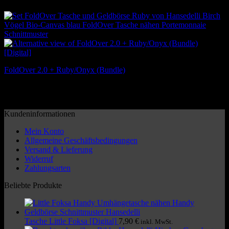
FoldOver 2.0 + Ruby/Onyx (Bundle)
12,90
€
Inkl. MwSt.
Kundeninformationen
Mein Konto
Allgemeine Geschäftsbedingungen
Versand & Lieferung
Widerruf
Zahlungsarten
Beliebte Produkte
Tasche Little Foksa [Digital]
7,90
€