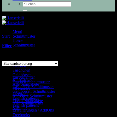
Suchen
nach:
Menü
Start
/
Schnittmuster
/
Produkte verschlagwortet mit
Home
„Umhängetasche“
Schnittmuster
Filter
Alle 5 Ergebnisse werden angezeigt
Taschen
Produkt Kategorie
Täschchen
Geldbörsen
Für Anfänger
(16)
Rucksäcke
Taschen Schnittmuster
(23)
Alle Sparpakete
Täschchen Schnittmuster
(15)
Freebooks
Geldbörsen Schnittmuster
(27)
Lizenzen
Rucksack Schnittmuster
(15)
English patterns
Ebook Sparpakete
(26)
Alle Schnittmuster
English patterns
(24)
Sale
Erweiterungen / AddOns
(5)
Freebooks
(4)