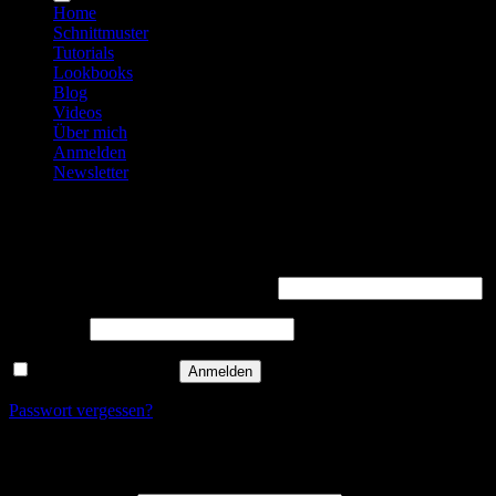
Home
Schnittmuster
Tutorials
Lookbooks
Blog
Videos
Über mich
Anmelden
Newsletter
Anmelden
Erforderlich
Benutzername oder E-Mail-Adresse
*
Erforderlich
Passwort
*
Angemeldet bleiben
Anmelden
Passwort vergessen?
Registrieren