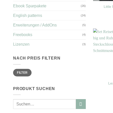
Ebook Sparpakete
(26)
Littl
English patterns
(24)
Erweiterungen / AddOns
(5)
Freebooks
(4)
Lizenzen
(3)
NACH PREIS FILTERN
Min.
Max.
FILTER
Preis
Preis
Le
PRODUKT SUCHEN
Suchen
nach: