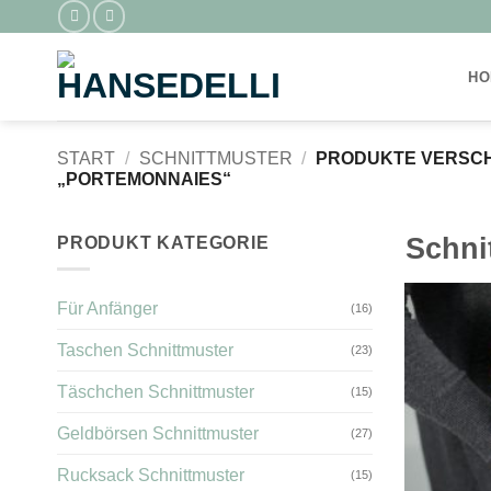
Zum
Inhalt
springen
HO
START
/
SCHNITTMUSTER
/
PRODUKTE VERSCH
„PORTEMONNAIES“
Schni
PRODUKT KATEGORIE
Für Anfänger
(16)
Taschen Schnittmuster
(23)
Täschchen Schnittmuster
(15)
Geldbörsen Schnittmuster
(27)
Rucksack Schnittmuster
(15)