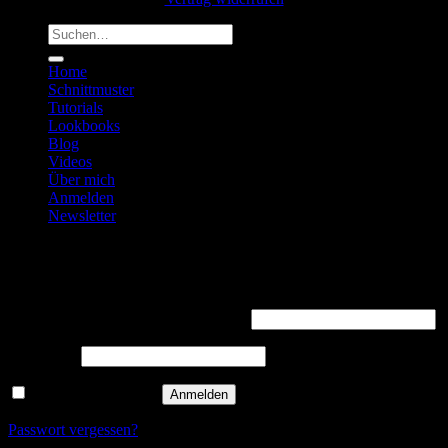
Suchen
nach:
Home
Schnittmuster
Tutorials
Lookbooks
Blog
Videos
Über mich
Anmelden
Newsletter
Anmelden
Erforderlich
Benutzername oder E-Mail-Adresse
*
Erforderlich
Passwort
*
Angemeldet bleiben
Anmelden
Passwort vergessen?