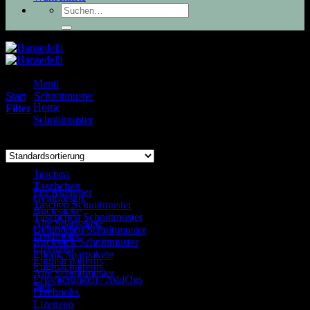
Suchen
nach:
Menü
Start
/
Schnittmuster
/
Produkte verschlagwortet mit „Handytasche“
Home
Filter
Schnittmuster
Alle 2 Ergebnisse werden angezeigt
Produkt Kategorie
Taschen
Täschchen
Für Anfänger
(16)
Geldbörsen
Taschen Schnittmuster
(23)
Rucksäcke
Täschchen Schnittmuster
(15)
Alle Sparpakete
Geldbörsen Schnittmuster
(27)
Freebooks
Rucksack Schnittmuster
(15)
Lizenzen
Ebook Sparpakete
(26)
English patterns
English patterns
(24)
Alle Schnittmuster
Erweiterungen / AddOns
(5)
Sale
Freebooks
(4)
Lizenzen
(3)