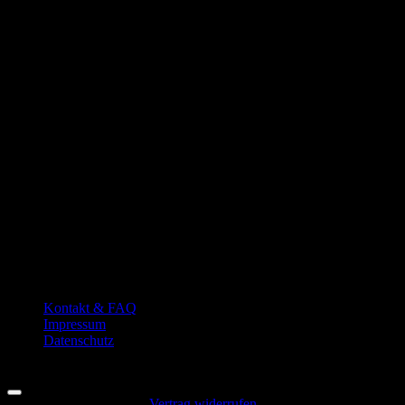
P
Kontakt & FAQ
Impressum
Datenschutz
Copyright 2026 ©
Hansedelli
Vertrag widerrufen